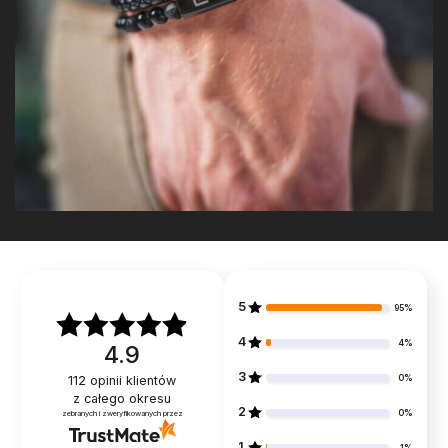
5
95%
4
4%
4.9
3
0%
112
opinii klientów
z całego okresu
2
0%
zebranych i zweryfikowanych przez
1