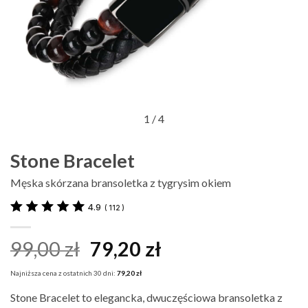
1
/ 4
Stone Bracelet
Męska skórzana bransoletka z tygrysim okiem
4.9
(
112
)
Pierwotna
Aktualna
99,00
zł
79,20
zł
cena
cena
Najniższa cena z ostatnich 30 dni:
79,20
zł
wynosiła:
wynosi:
Stone Bracelet to elegancka, dwuczęściowa bransoletka z
99,00 zł.
79,20 zł.