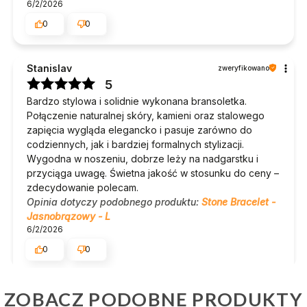
6/2/2026
0
0
Stanislav
zweryfikowano
5
Bardzo stylowa i solidnie wykonana bransoletka.
Połączenie naturalnej skóry, kamieni oraz stalowego
zapięcia wygląda elegancko i pasuje zarówno do
codziennych, jak i bardziej formalnych stylizacji.
Wygodna w noszeniu, dobrze leży na nadgarstku i
przyciąga uwagę. Świetna jakość w stosunku do ceny –
zdecydowanie polecam.
Opinia dotyczy podobnego produktu:
Stone Bracelet -
Jasnobrązowy - L
6/2/2026
0
0
Komentarz sklepu
ZOBACZ PODOBNE PRODUKTY