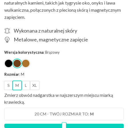
naturalnych kamieni, takich jak tygrysie oko, onyks i lawa
wulkaniczna, połączonych z plecioną skórą i magnetycznym
zapięciem.
Wykonana z naturalnej skóry
Metalowe, magnetyczne zapięcie
Wersja kolorystyczna
:
Brązowy
Rozmiar
:
M
S
M
L
XL
Zmierz obwód nadgarstka w najszerszym miejscu miarką
krawiecką.
20 CM
- TWÓJ ROZMIAR TO:
M