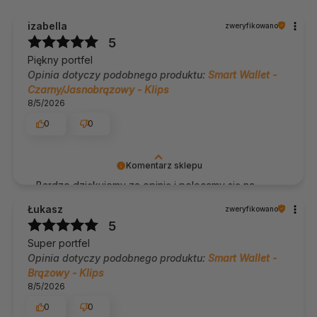
izabella
zweryfikowano
5
Piękny portfel
Opinia dotyczy podobnego produktu:
Smart Wallet -
Czarny/Jasnobrązowy - Klips
8/5/2026
0
0
Komentarz sklepu
Bardzo dziękujemy za opinię i polecamy się na
przyszłość 🙌 Serdecznie pozdrawiamy, Team
Łukasz
zweryfikowano
James Hawk
5
Super portfel
Opinia dotyczy podobnego produktu:
Smart Wallet -
Brązowy - Klips
8/5/2026
0
0