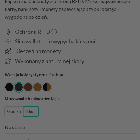
klipsem na banknoty z ochroną RFID. Mieści najważniejsze
karty, banknoty i monety zapewniając szybki dostęp i
wygodę na co dzień.
Ochrona RFID ⓘ
Slim wallet - nie wypycha kieszeni
Kieszeń na monety
Wykonany z naturalnej skóry
Wersja kolorystyczna
:
Carbon
Mocowanie banknotów
:
Klips
Gumka
Klips
Na stanie