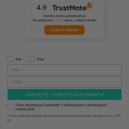
Opinia dotyczy podobnego produktu:
Smart Wallet -
4.9
Brązowy - Klips
8/1/2026
Średnia ocena jameshawk.pl
Na podstawie
14 121
opinii
z całego okresu
0
0
Zobacz opinie
Komentarz sklepu
Bardzo dziękujemy 🌟 Satysfakcja naszych klientów
wiele dla nas znaczy! Serdecznie pozdrawiamy,
Zwrot grzecznościowy:
Krzysztof
zweryfikowano
Pan
Pani
Team James Hawk
5
💪 super
7/23/2026
0
0
ZAPISZ SIĘ I ODBIERZ 40 ZŁ RABATU
Komentarz sklepu
Zgoda
Chcę otrzymywać newsletter z informacjami o promocjach i
nowościach.
Jesteśmy bardzo wdzięczni za opinię! 💛 To
* Kod zniżkowy aktywny przy dokonywaniu pierwszego zakupu za min. 299
naprawdę wiele dla nas znaczy 🚀 Pozdrawiamy,
zł.
Kamil
zweryfikowano
Team James Hawk
5