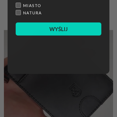
rozwiązaniu drobne są zawsze w jednym miejscu, gotowe do
Płeć
MIASTO
użycia, gdy ich potrzebujesz.
NATURA
WYŚLIJ