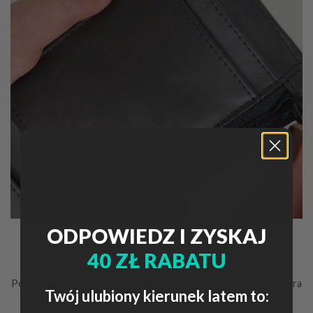
ODPOWIEDZ I ZYSKAJ
PRAKTYCZNA KIESZEŃ NA MONETY
40 ZŁ RABATU
Portfel wyposażony jest w dedykowaną kieszeń na monety, która
Twój ulubiony kierunek latem to:
ułatwia ich przechowywanie i szybki dostęp. Dzięki temu