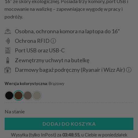
16″ ze skóry ekologicznej. Posiada trzy komory, port USB i
mocowanie na walizkę – zapewniające wygodę w pracy i
podróży.
Osobna, ochronna komora na laptopa do 16"
Ochrona RFID ⓘ
Port USB oraz USB-C
Zewnętrzny uchwyt na butelkę
Darmowy bagaż podręczny (Ryanair i Wizz Air) ⓘ
Wersja kolorystyczna
:
Brązowy
Na stanie
DODAJ DO KOSZYKA
Wysyłka (tylko InPost) za
03:48:53
, u Ciebie w poniedziałek