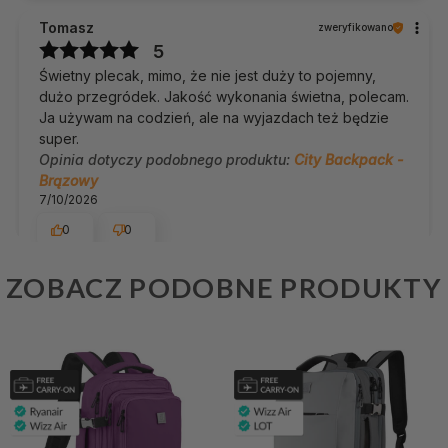
:) Naszym priorytetem jest satysfakcja klienta -
Tomasz
zweryfikowano
dziękujemy raz jeszcze i mamy nadzieję - do
5
szybkiego zobaczenia! Pozdrawiamy, Team James
Świetny plecak, mimo, że nie jest duży to pojemny,
Hawk
dużo przegródek. Jakość wykonania świetna, polecam.
Ja używam na codzień, ale na wyjazdach też będzie
super.
Opinia dotyczy podobnego produktu:
City Backpack -
Brązowy
7/10/2026
0
0
ZOBACZ PODOBNE PRODUKTY
Komentarz sklepu
Jesteśmy bardzo wdzięczni za opinię! 💛 To
naprawdę wiele dla nas znaczy 🚀 Pozdrawiamy,
Agnieszka
zweryfikowano
Team James Hawk
5
Niezwykle funkcjonalny i elegencki plecak
6/16/2026
0
0