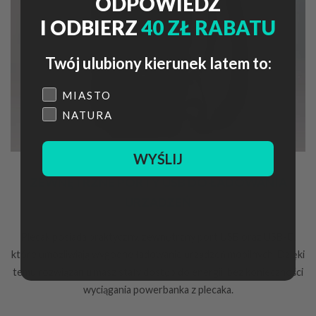
ODPOWIEDZ
I ODBIERZ
40 ZŁ RABATU
Twój ulubiony kierunek latem to:
Płeć
MIASTO
NATURA
WYŚLIJ
ZEWNĘTRZNE PORTY USB DO ŁADOWANIA
URZĄDZEŃ
Plecak posiada praktyczny, zewnętrzny port USB oraz USB-C,
które umożliwiają wygodne ładowanie urządzeń mobilnych. Dzięki
temu rozwiązaniu masz stały dostęp do energii, bez konieczności
wyciągania powerbanka z plecaka.