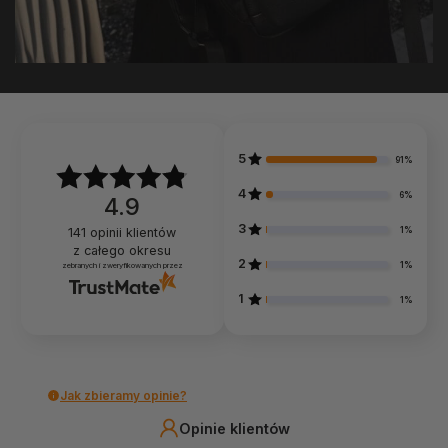
5
91%
4
6%
4.9
3
1%
141
opinii klientów
z całego okresu
2
1%
zebranych i zweryfikowanych przez
1
1%
Jak zbieramy opinie?
Opinie klientów