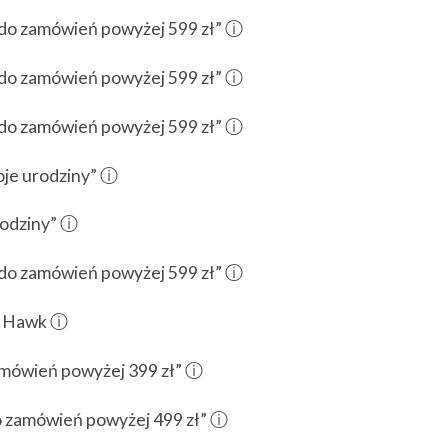
 do zamówień powyżej 599 zł” ⓘ
 do zamówień powyżej 599 zł” ⓘ
 do zamówień powyżej 599 zł” ⓘ
oje urodziny” ⓘ
rodziny” ⓘ
 do zamówień powyżej 599 zł” ⓘ
es Hawk ⓘ
amówień powyżej 399 zł” ⓘ
do zamówień powyżej 499 zł” ⓘ