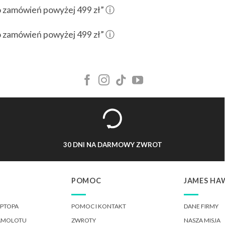
do zamówień powyżej 499 zł” ⓘ
do zamówień powyżej 499 zł” ⓘ
30 DNI NA DARMOWY ZWROT
POMOC
JAMES HA
APTOPA
POMOC I KONTAKT
DANE FIRMY
SAMOLOTU
ZWROTY
NASZA MISJA