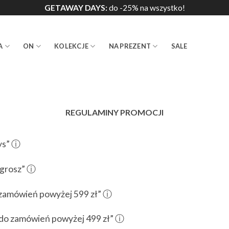
GETAWAY DAYS:
do -25% na wszystko!
A
ON
KOLEKCJE
NA PREZENT
SALE
REGULAMINY PROMOCJI
ys” ⓘ
 grosz” ⓘ
 zamówień powyżej 599 zł” ⓘ
 do zamówień powyżej 499 zł” ⓘ