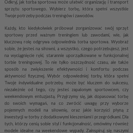
Odkryj, jak torba sportowa może ułatwić organizację i transport
sprzętu sportowego. Wybierz torbę, która spełni wszystkie
Twoje potrzeby podczas treningów i zawodów.
Każdy, kto kiedykolwiek próbował zorganizować swój sprzęt
sportowy przed ważnym treningiem lub zawodami, wie, jak
kluczową rolę odgrywa odpowiednia torba sportowa. Wyobraź
sobie, że jesteś na siłowni, a wszystko, czego potrzebujesz, jest
na wyciągnięcie ręki, starannie uporządkowane w funkcjonalnej
torbie treningowej. To nie tylko oszczędność czasu, ale także
sposób na zwiększenie efektywności i komfortu podczas
aktywności fizycznej. Wybór odpowiedniej torby, która spełni
Twoje indywidualne potrzeby, może być kluczem do sukcesu,
niezależnie od tego, czy jesteś zapalonym sportowcem, czy
weekendowym entuzjastą. Przyjrzymy się, jak dopasować torbę
do swoich wymagań, na co zwrócić uwagę przy wyborze
pojemnych modeli na siłownię, oraz jakie korzyści płyną z
inwestycji w torby z dodatkowymi kieszeniami i przegródkami. Dla
tych, którzy cenią sobie styl i funkcjonalność, omówimy również
modele idealne na weekendowe wypady. Zainspiruj się naszymi