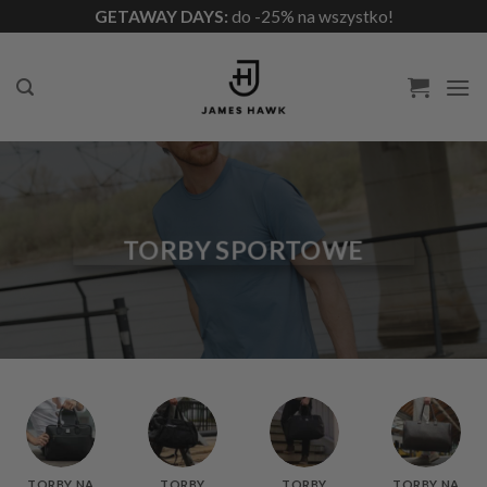
Przewiń
GETAWAY DAYS:
do -25% na wszystko!
do
zawartości
TORBY SPORTOWE
TORBY NA
TORBY
TORBY
TORBY NA