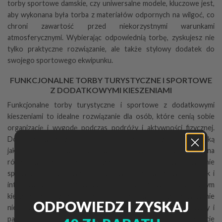
torby sportowe damskie, czy uniwersalne modele, kluczowe jest,
aby wykonana była torba z materiałów odpornych na wilgoć, co
chroni zawartość przed niekorzystnymi warunkami
atmosferycznymi. Wybierając odpowiednią torbę, zyskujesz nie
tylko praktyczne rozwiązanie, ale także stylowy dodatek do
swojego sportowego ekwipunku.
FUNKCJONALNE TORBY TURYSTYCZNE I SPORTOWE
Z DODATKOWYMI KIESZENIAMI
Funkcjonalne torby turystyczne i sportowe z dodatkowymi
kieszeniami to idealne rozwiązanie dla osób, które cenią sobie
organizację i wygodę podczas podróży i aktywności fizycznej.
Dostępne w naszej ofercie torby charakteryzują się wysoką
jakością materiałów, co zapewnia ich trwałość i odporność na
różne warunki atmosferyczne. Torby sportowe świetnie
sprawdzają się zarówno podczas weekendowego wypadu, jak i
intensywnych treningów, dzięki komorze głównej oraz licznym
kieszeniom i przegródkom, które umożliwiają przechowywanie
ODPOWIEDZ I ZYSKAJ
niezbędnych akcesoriów w sposób uporządkowany. Uchwyty i
pasek na ramię zostały zaprojektowane z myślą o komforcie