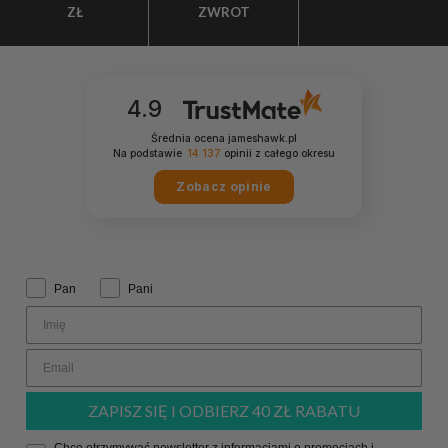
ZŁ
ZWROT
4.9
Średnia ocena jameshawk.pl
Na podstawie
14 137
opinii
z całego okresu
Zobacz opinie
Zwrot grzecznościowy:
Pan
Pani
ZAPISZ SIĘ I ODBIERZ 40 ZŁ RABATU
Zgoda