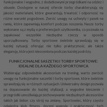
funkcjonalne i wygodne, z dodatkowymi przegródkami na odzież i
obuwie. Dostępne w naszej ofercie torby charakteryzują się
jakości materiałami, które gwarantują trwałość i odporność na
różne warunki pogodowe. Zwróć uwagę na uchwyty i pasek na
ramię, które zapewniają komfort podczas noszenia. Nasze torby
wykonane są z myślą o preferencjach użytkownika, co pozwala na
zapakować wszystkie niezbędne rzeczy w sposób
uporządkowany. Torby sportowe świetnie sprawdzają się w
każdej sytuacji, oferując nie tylko praktyczność, ale także
elegancję, która jest nieoceniona podczas każdej podróży.
FUNKCJONALNE SASZETKI I TORBY SPORTOWE:
IDEALNE DLA KAŻDEGO SPORTOWCA
Wybierając odpowiednie akcesorium na trening, warto zwrócić
uwagę na funkcjonalne saszetki i torby sportowe, które świetnie
sprawdzają się w różnych sytuacjach. Uniwersalny design pozwala
na dopasowanie do każdej stylizacji, a wygodne kieszenie i
przegródki umożliwiają przechowywanie niezbędnych akcesoriów
takich jak bidon czy strój na zmianę. Sportowiec, który często
odwiedza klub fitness, doceni wygodę i praktyczność tych