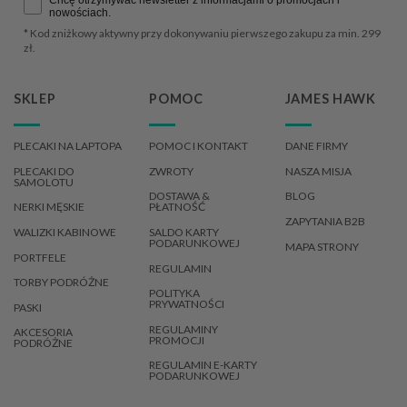
Chcę otrzymywać newsletter z informacjami o promocjach i
nowościach.
* Kod zniżkowy aktywny przy dokonywaniu pierwszego zakupu za min. 299
zł.
SKLEP
POMOC
JAMES HAWK
PLECAKI NA LAPTOPA
POMOC I KONTAKT
DANE FIRMY
PLECAKI DO
ZWROTY
NASZA MISJA
SAMOLOTU
DOSTAWA &
BLOG
NERKI MĘSKIE
PŁATNOŚĆ
ZAPYTANIA B2B
WALIZKI KABINOWE
SALDO KARTY
PODARUNKOWEJ
MAPA STRONY
PORTFELE
REGULAMIN
TORBY PODRÓŻNE
POLITYKA
PRYWATNOŚCI
PASKI
REGULAMINY
AKCESORIA
PROMOCJI
PODRÓŻNE
REGULAMIN E-KARTY
PODARUNKOWEJ