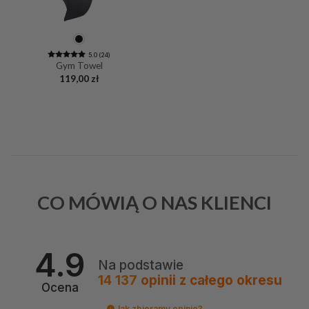
5.0 (24)
Gym Towel
119,00
zł
CO MÓWIĄ O NAS KLIENCI
4.9
Na podstawie
14 137
opinii
z całego okresu
Ocena
Jak zbieramy opinie?