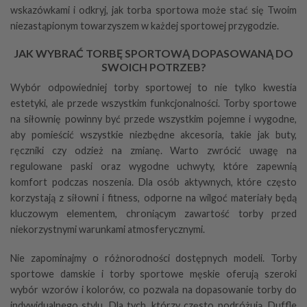
wskazówkami i odkryj, jak torba sportowa może stać się Twoim
niezastąpionym towarzyszem w każdej sportowej przygodzie.
JAK WYBRAĆ TORBĘ SPORTOWĄ DOPASOWANĄ DO
SWOICH POTRZEB?
Wybór odpowiedniej torby sportowej to nie tylko kwestia
estetyki, ale przede wszystkim funkcjonalności. Torby sportowe
na siłownię powinny być przede wszystkim pojemne i wygodne,
aby pomieścić wszystkie niezbędne akcesoria, takie jak buty,
ręczniki czy odzież na zmianę. Warto zwrócić uwagę na
regulowane paski oraz wygodne uchwyty, które zapewnią
komfort podczas noszenia. Dla osób aktywnych, które często
korzystają z siłowni i fitness, odporne na wilgoć materiały będą
kluczowym elementem, chroniącym zawartość torby przed
niekorzystnymi warunkami atmosferycznymi.
Nie zapominajmy o różnorodności dostępnych modeli. Torby
sportowe damskie i torby sportowe męskie oferują szeroki
wybór wzorów i kolorów, co pozwala na dopasowanie
torby
do
indywidualnego stylu. Dla tych, którzy często podróżują,
Duffle