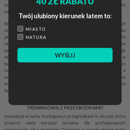
40 ZŁ RABATU
użytkownika, co sprawia, że torba pozwala na łatwe przenoszenie
nawet cięższych rzeczy.
Twój ulubiony kierunek latem to:
Wykonana jest torba z myślą o różnorodnych potrzebach
Płeć
MIASTO
użytkowników, dlatego torby sportowej zależy na dostarczeniu
jak najlepszych rozwiązań. Turystyczne i sportowe modele
NATURA
oferują dodatkowe kieszenie, które są nieocenione podczas
pakowania i organizacji. Dzięki nim, każdy przedmiot ma swoje
WYŚLIJ
miejsce, co znacznie ułatwia dostęp do potrzebnych rzeczy w
każdej chwili. Jakości materiały użyte do produkcji gwarantują, że
torba pozwala na długotrwałe użytkowanie bez obaw o
uszkodzenia. Niezależnie od tego, czy planujesz weekendowy
wypad, czy intensywny trening, sportowe torby z naszej oferty
będą niezastąpionym towarzyszem w każdej sytuacji.
DLACZEGO WARTO ZAINWESTOWAĆ W TORBĘ
TRENINGOWĄ Z PRZEGRÓDKAMI?
Inwestycja w torbę treningową z przegródkami to decyzja, która
przynosi wiele korzyści zarówno dla profesjonalnych
sportowców, jak i amatorów. Dostępne w naszej ofercie torby