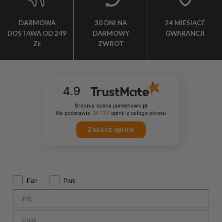
DARMOWA
30 DNI NA
24 MIESIĄCE
DOSTAWA OD 249
DARMOWY
GWARANCJI
ZŁ
ZWROT
4.9
Średnia ocena jameshawk.pl
Na podstawie
14 137
opinii
z całego okresu
Zobacz opinie
Zwrot grzecznościowy:
Pan
Pani