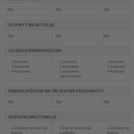
Nie
Nie
Tak
UCHWYT NA BUTELKĘ
Tak
Nie
Nie
LICZBA KOMÓR/KIESZENI
3 komory
1 komora
2 komory
3 tasiemki
2 kieszenie
3 tasiemki
4 kieszenie
2 kieszenie
9 kieszeni
siateczkowe
MIĘKKA KIESZEŃ NA DELIKATNE PRZEDMIOTY
Tak
Tak
Nie
DODATKOWE FUNKCJE
Odpinany uchwyt na
Dyskretna kieszeń
Odpinany uchw
klucze
osobista
klucze