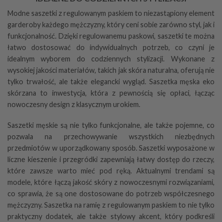
Modne saszetki z regulowanym paskiem to niezastąpiony element
garderoby każdego mężczyzny, który ceni sobie zarówno styl, jak i
funkcjonalność. Dzięki regulowanemu paskowi, saszetki te można
łatwo dostosować do indywidualnych potrzeb, co czyni je
idealnym wyborem do codziennych stylizacji. Wykonane z
wysokiej jakości materiałów, takich jak skóra naturalna, oferują nie
tylko trwałość, ale także elegancki wygląd. Saszetka męska eko
skórzana to inwestycja, która z pewnością się opłaci, łącząc
nowoczesny design z klasycznym urokiem.
Saszetki męskie są nie tylko funkcjonalne, ale także pojemne, co
pozwala na przechowywanie wszystkich niezbędnych
przedmiotów w uporządkowany sposób. Saszetki wyposażone w
liczne kieszenie i przegródki zapewniają łatwy dostęp do rzeczy,
które zawsze warto mieć pod ręką. Aktualnymi trendami są
modele, które łączą jakość skóry z nowoczesnymi rozwiązaniami,
co sprawia, że są one dostosowane do potrzeb współczesnego
mężczyzny. Saszetka na ramię z regulowanym paskiem to nie tylko
praktyczny dodatek, ale także stylowy akcent, który podkreśli