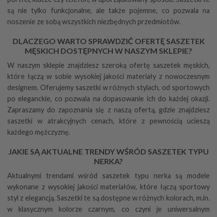
są nie tylko funkcjonalne, ale także pojemne, co pozwala na
noszenie ze sobą wszystkich niezbędnych przedmiotów.
DLACZEGO WARTO SPRAWDZIĆ OFERTĘ SASZETEK
MĘSKICH DOSTĘPNYCH W NASZYM SKLEPIE?
W naszym sklepie znajdziesz szeroką ofertę saszetek męskich,
które łączą w sobie wysokiej jakości materiały z nowoczesnym
designem. Oferujemy saszetki w różnych stylach, od sportowych
po eleganckie, co pozwala na dopasowanie ich do każdej okazji.
Zapraszamy do zapoznania się z naszą ofertą, gdzie znajdziesz
saszetki w atrakcyjnych cenach, które z pewnością ucieszą
każdego mężczyznę.
JAKIE SĄ AKTUALNE TRENDY WŚRÓD SASZETEK TYPU
NERKA?
Aktualnymi trendami wśród saszetek typu nerka są modele
wykonane z wysokiej jakości materiałów, które łączą sportowy
styl z elegancją. Saszetki te są dostępne w różnych kolorach, m.in.
w klasycznym kolorze czarnym, co czyni je uniwersalnym