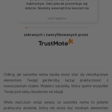
kabinowym. Sam plecak prezentuje się
dobrze. Niestety wewnętrzna kieszeń na
drobiazgi już się rozpruła. Kieszeń na tablet
jest dość słabej jakości. Kieszeń na wodę
w tym tygodniu
to rozmiar xxs raczej na puszkę Coli. W tej
cenie oczekiwałem dużo lepszego
produktu.
zebranych i zweryfikowanych przez
Odkryj, jak saszetka nerka męska może stać się nieodłącznym
elementem Twojej garderoby, łącząc praktyczność z
nowoczesnym stylem. Wybierz saszetkę, która spełni wszystkie
Twoje potrzeby, niezależnie od okazji.
Wielu mężczyzn wciąż uważa, że saszetka nerka to jedynie
praktyczny dodatek, który nie może być modnym elementem