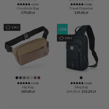
4.9 (51)
4.9 (89)
Crossbody Bag
Travel Organizer
179,00
zł
139,00
zł
-20%
4.9 (56)
4.9 (64)
Hip Bag
Sling Bag
Pierwotna
Aktualna
169,00
zł
269,00
zł
215,20
zł
cena
cena
wynosiła:
wynosi:
269,00 zł.
215,20 zł