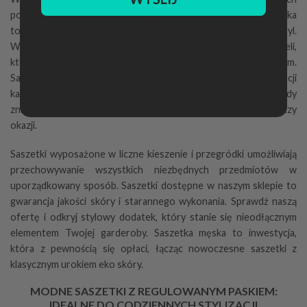
pojemność i praktyczne rozwiązania, które oferują. Saszetki nerka
to doskonały wybór dla mężczyzn ceniących sobie wygodę i styl.
W naszym sklepie internetowym znajdziesz szeroki wybór modeli,
które łączą wysokiej jakości materiały z nowoczesnym designem.
Saszetki męskie są nie tylko trwałe, ale także dodają elegancji
każdej stylizacji. Dzięki różnorodności dostępnych opcji, każdy
znajdzie coś dla siebie, niezależnie od preferowanego stylu czy
okazji.
Saszetki wyposażone w liczne kieszenie i przegródki umożliwiają
przechowywanie wszystkich niezbędnych przedmiotów w
uporządkowany sposób. Saszetki dostępne w naszym sklepie to
gwarancja jakości skóry i starannego wykonania. Sprawdź naszą
ofertę i odkryj stylowy dodatek, który stanie się nieodłącznym
elementem Twojej garderoby. Saszetka męska to inwestycja,
która z pewnością się opłaci, łącząc nowoczesne saszetki z
klasycznym urokiem eko skóry.
MODNE SASZETKI Z REGULOWANYM PASKIEM:
IDEALNE DO CODZIENNYCH STYLIZACJI