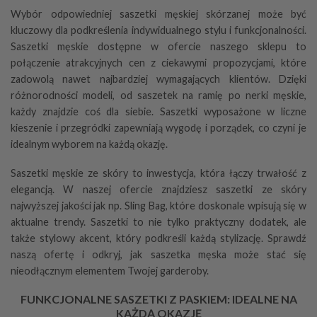
Wybór odpowiedniej saszetki męskiej skórzanej może być
kluczowy dla podkreślenia indywidualnego stylu i funkcjonalności.
Saszetki męskie dostępne w ofercie naszego sklepu to
połączenie atrakcyjnych cen z ciekawymi propozycjami, które
zadowolą nawet najbardziej wymagających klientów. Dzięki
różnorodności modeli, od saszetek na ramię po
nerki męskie
,
każdy znajdzie coś dla siebie. Saszetki wyposażone w liczne
kieszenie i przegródki zapewniają wygodę i porządek, co czyni je
idealnym wyborem na każdą okazję.
Saszetki męskie ze skóry to inwestycja, która łączy trwałość z
elegancją. W naszej ofercie znajdziesz saszetki ze skóry
najwyższej jakości jak np.
Sling Bag
, które doskonale wpisują się w
aktualne trendy. Saszetki to nie tylko praktyczny dodatek, ale
także stylowy akcent, który podkreśli każdą stylizację. Sprawdź
naszą ofertę i odkryj, jak saszetka męska może stać się
nieodłącznym elementem Twojej garderoby.
FUNKCJONALNE SASZETKI Z PASKIEM: IDEALNE NA
KAŻDĄ OKAZJĘ