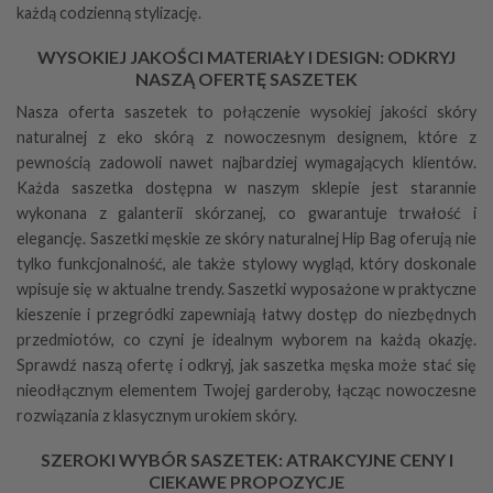
każdą codzienną stylizację.
WYSOKIEJ JAKOŚCI MATERIAŁY I DESIGN: ODKRYJ
NASZĄ OFERTĘ SASZETEK
Nasza oferta saszetek to połączenie wysokiej jakości skóry
naturalnej z eko skórą z nowoczesnym designem, które z
pewnością zadowoli nawet najbardziej wymagających klientów.
Każda saszetka dostępna w naszym sklepie jest starannie
wykonana z galanterii skórzanej, co gwarantuje trwałość i
elegancję. Saszetki męskie ze skóry naturalnej
Hip Bag
oferują nie
tylko funkcjonalność, ale także stylowy wygląd, który doskonale
wpisuje się w aktualne trendy. Saszetki wyposażone w praktyczne
kieszenie i przegródki zapewniają łatwy dostęp do niezbędnych
przedmiotów, co czyni je idealnym wyborem na każdą okazję.
Sprawdź naszą ofertę i odkryj, jak saszetka męska może stać się
nieodłącznym elementem Twojej garderoby, łącząc nowoczesne
rozwiązania z klasycznym urokiem skóry.
SZEROKI WYBÓR SASZETEK: ATRAKCYJNE CENY I
CIEKAWE PROPOZYCJE