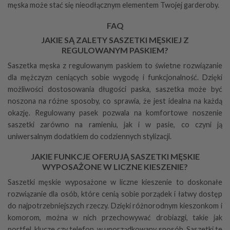
męska może stać się nieodłącznym elementem Twojej garderoby.
FAQ
JAKIE SĄ ZALETY SASZETKI MĘSKIEJ Z
REGULOWANYM PASKIEM?
Saszetka męska z regulowanym paskiem to świetne rozwiązanie
dla mężczyzn ceniących sobie wygodę i funkcjonalność. Dzięki
możliwości dostosowania długości paska, saszetka może być
noszona na różne sposoby, co sprawia, że jest idealna na każdą
okazję. Regulowany pasek pozwala na komfortowe noszenie
saszetki zarówno na ramieniu, jak i w pasie, co czyni ją
uniwersalnym dodatkiem do codziennych stylizacji.
JAKIE FUNKCJE OFERUJĄ SASZETKI MĘSKIE
WYPOSAŻONE W LICZNE KIESZENIE?
Saszetki męskie wyposażone w liczne kieszenie to doskonałe
rozwiązanie dla osób, które cenią sobie porządek i łatwy dostęp
do najpotrzebniejszych rzeczy. Dzięki różnorodnym kieszonkom i
komorom, można w nich przechowywać drobiazgi, takie jak
portfel, klucze czy telefon, w uporządkowany sposób. Saszetki te