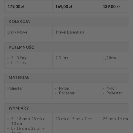
179,00
zł
169,00
zł
139,00
zł
KOLEKCJA
Daily Move
Travel Essentials
POJEMNOŚĆ
S - 3 litry
2,5 litra
1,2 litra
L - 4 litry
MATERIAŁ
Poliester
Nylon
Nylon
Poliester
Poliester
WYMIARY
S - 13 cm x 28 cm x
23 cm x 15 cm x 7 cm
25 cm x 14 cm x 
13 cm
L - 16 cm x 32 cm x
16 cm