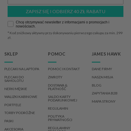
ZAPISZ SIĘ I ODBIERZ 40 ZŁ RABATU
Zgoda
Chcę otrzymywać newsletter z informacjami o promocjach i
nowościach.
* Kod zniżkowy aktywny przy dokonywaniu pierwszego zakupu za min. 299
zł.
SKLEP
POMOC
JAMES HAWK
PLECAKI NA LAPTOPA
POMOC I KONTAKT
DANE FIRMY
PLECAKI DO
ZWROTY
NASZA MISJA
SAMOLOTU
DOSTAWA &
BLOG
NERKI MĘSKIE
PŁATNOŚĆ
ZAPYTANIA B2B
WALIZKI KABINOWE
SALDO KARTY
PODARUNKOWEJ
MAPA STRONY
PORTFELE
REGULAMIN
TORBY PODRÓŻNE
POLITYKA
PRYWATNOŚCI
PASKI
REGULAMINY
AKCESORIA