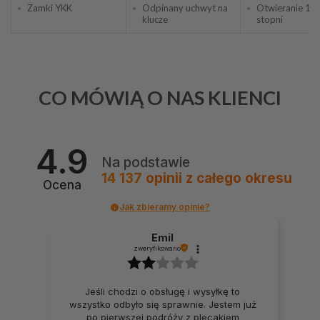
Zamki YKK
Odpinany uchwyt na
Otwieranie 18
klucze
stopni
CO MÓWIĄ O NAS KLIENCI
4.9
Na podstawie
14 137
opinii
z całego okresu
Ocena
Jak zbieramy opinie?
Emil
zweryfikowano
Jeśli chodzi o obsługę i wysyłkę to
wszystko odbyło się sprawnie. Jestem już
po pierwszej podróży z plecakiem