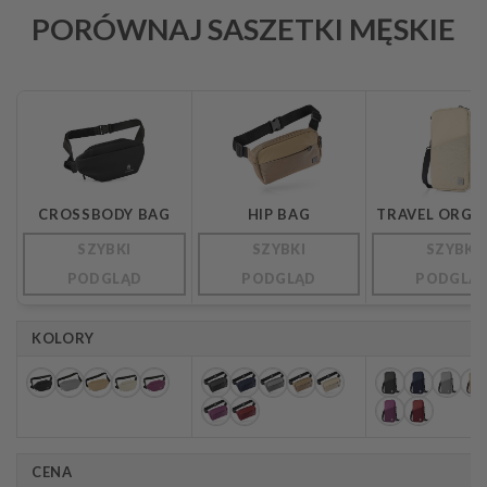
PORÓWNAJ SASZETKI MĘSKIE
Porównanie produktów
CROSSBODY BAG
HIP BAG
TRAVEL ORGA
SZYBKI
SZYBKI
SZYBKI
PODGLĄD
PODGLĄD
PODGLĄ
KOLORY
CENA