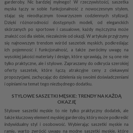
garderoby. Nic bardziej mylnego! W rzeczywistości, saszetka
męska łączy w sobie funkcjonalność z nowoczesnym stylem,
stając się nieodłącznym towarzyszem codziennych stylizacji.
Dzięki różnorodności dostępnych modeli, od eleganckich
skórzanych po sportowe i casualowe, każdy mężczyzna może
znaleźć coś dla siebie, niezależnie od okazji. W artykule przyjrzymy
się najnowszym trendom wśród saszetek męskich, podkreślając
ich pojemność i funkcjonalność, a także zwrócimy uwagę na
wysokiej jakości materiały i design, które sprawiają, że są one nie
tylko praktyczne, ale i stylowe. Zapraszamy do odkrycia szerokiej
oferty saszetek, które łączą atrakcyjne ceny z ciekawymi
propozycjami, zachęcając do dzielenia się swoimi doświadczeniami
i opiniami na temat tego niezbędnego dodatku.
STYLOWE SASZETKI MĘSKIE: TRENDY NA KAŻDĄ
OKAZJĘ
Stylowe saszetki męskie to nie tylko praktyczny dodatek, ale
także kluczowy element męskiej garderoby, który może podkreślić
indywidualny styl i osobowość. Wybierając saszetki męskie na
ramię, warto zwrócić uwagę na modne saszetki męskie, które