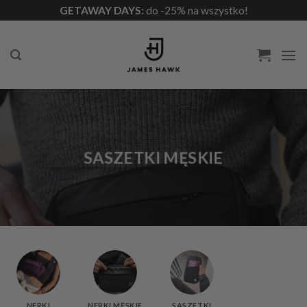
Przewiń
GETAWAY DAYS:
do -25% na wszystko!
do
zawartości
SASZETKI MĘSKIE
NERKI
NERKI MĘSKIE
SASZETKI