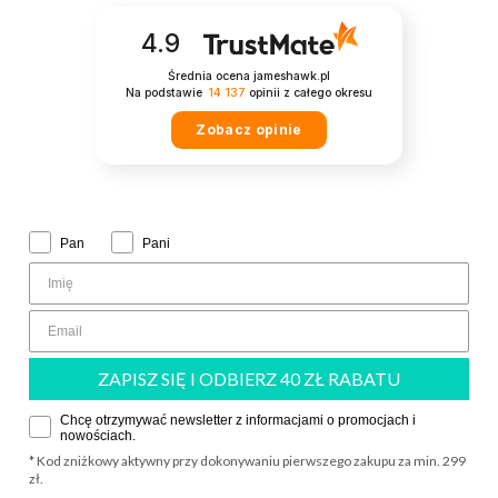
4.9
Średnia ocena jameshawk.pl
Na podstawie
14 137
opinii
z całego okresu
Zobacz opinie
Zwrot grzecznościowy:
Pan
Pani
ZAPISZ SIĘ I ODBIERZ 40 ZŁ RABATU
Zgoda
Chcę otrzymywać newsletter z informacjami o promocjach i
nowościach.
* Kod zniżkowy aktywny przy dokonywaniu pierwszego zakupu za min. 299
zł.