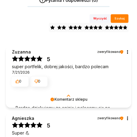
Pytania i odpowiedzi (0)
Wyczyść
Szukaj
Zuzanna
zweryfikowano
5
super portfelik, dobrej jakości, bardzo polecam
7/21/2026
0
0
Komentarz sklepu
Bardzo dziękujemy za opinię i polecamy się na
przyszłość 🙌 Serdecznie pozdrawiamy, Team
Agnieszka
zweryfikowano
James Hawk
5
Super 💪