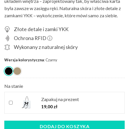
układem wnętrza – zaprojektowany tak, by właściwa karta
była zawsze w zasięgu ręki. Naturalna skóra i złote detale z
zamkami YKK – wykończenie, które mówi samo za siebie.
Złote detale i zamki YKK
Ochrona RFID ⓘ
Wykonany z naturalnej skóry
Wersja kolorystyczna
:
Czarny
Na stanie
Zapakuj na prezent
19,00
zł
DODAJ DO KOSZYKA