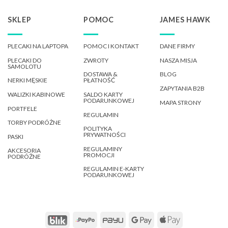
SKLEP
POMOC
JAMES HAWK
PLECAKI NA LAPTOPA
POMOC I KONTAKT
DANE FIRMY
PLECAKI DO
ZWROTY
NASZA MISJA
SAMOLOTU
DOSTAWA &
BLOG
NERKI MĘSKIE
PŁATNOŚĆ
ZAPYTANIA B2B
WALIZKI KABINOWE
SALDO KARTY
PODARUNKOWEJ
MAPA STRONY
PORTFELE
REGULAMIN
TORBY PODRÓŻNE
POLITYKA
PRYWATNOŚCI
PASKI
REGULAMINY
AKCESORIA
PROMOCJI
PODRÓŻNE
REGULAMIN E-KARTY
PODARUNKOWEJ
Blik
PayPo
PayU
Google
Apple