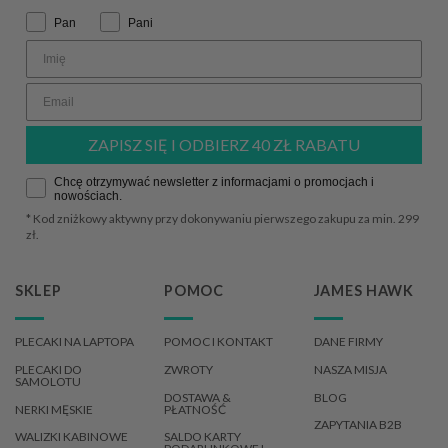
0
0
Zwrot grzecznościowy:
Pan
Pani
Komentarz sklepu
Dzień dobry, bardzo dziękujemy za opinię :)
Zadowolenie klientów naprawdę wiele dla nas
Jagoda
zweryfikowano
znaczy! Pozdrawiamy, Team James Hawk
ZAPISZ SIĘ I ODBIERZ 40 ZŁ RABATU
5
To jest prezent, ale gratuluję pomysłu
Zgoda
Chcę otrzymywać newsletter z informacjami o promocjach i
Opinia dotyczy podobnego produktu:
Zip Wallet -
nowościach.
Carbon
* Kod zniżkowy aktywny przy dokonywaniu pierwszego zakupu za min. 299
11/21/2025
zł.
0
0
SKLEP
POMOC
JAMES HAWK
Komentarz sklepu
PLECAKI NA LAPTOPA
POMOC I KONTAKT
DANE FIRMY
Dzień dobry! Bardzo dziękujemy za miłe słowa 🌟
Ta opinia wiele dla nas znaczy. Serdecznie
PLECAKI DO
ZWROTY
NASZA MISJA
Grzegorz
SAMOLOTU
zweryfikowano
pozdrawiamy, Team James Hawk
DOSTAWA &
BLOG
5
NERKI MĘSKIE
PŁATNOŚĆ
ZAPYTANIA B2B
Super , tego szukałem ..
WALIZKI KABINOWE
SALDO KARTY