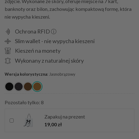
zdjęcie. Wykonane ze skóry, oferuje miejsce na 7 kart,
banknoty oraz bilon, zachowując kompaktową formę, która
nie wypycha kieszeni.
Ochrona RFID ⓘ
Slim wallet - nie wypycha kieszeni
Kieszeń na monety
Wykonany z naturalnej skóry
Wersja kolorystyczna
:
Jasnobrązowy
Pozostało tylko: 8
Zapakuj na prezent
19,00
zł