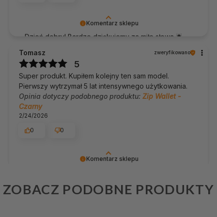
Komentarz sklepu
Dzień dobry! Bardzo dziękujemy za miłe słowa 🌟
Ta opinia wiele dla nas znaczy. Serdecznie
Tomasz
zweryfikowano
pozdrawiamy, Team James Hawk
5
Super produkt. Kupiłem kolejny ten sam model.
Pierwszy wytrzymał 5 lat intensywnego użytkowania.
Opinia dotyczy podobnego produktu:
Zip Wallet -
Czarny
2/24/2026
0
0
Komentarz sklepu
Jesteśmy bardzo wdzięczni za opinię! 💛 To
naprawdę wiele dla nas znaczy 🚀 Pozdrawiamy,
ZOBACZ PODOBNE PRODUKTY
Adam
zweryfikowano
Team James Hawk
5
Wszystko ok.