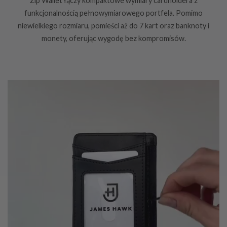
Zip Wallet łączy kompaktowe wymiary cardholdera z
funkcjonalnością pełnowymiarowego portfela. Pomimo
niewielkiego rozmiaru, pomieści aż do 7 kart oraz banknoty i
monety, oferując wygodę bez kompromisów.