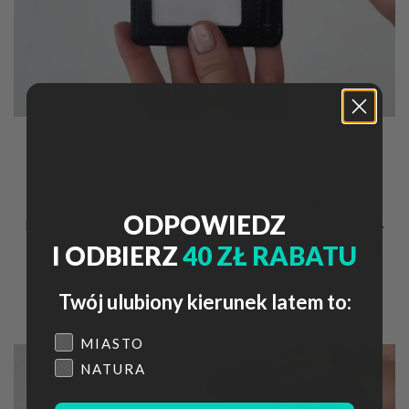
KIESZEŃ NA MONETY
Wbudowana kieszeń na monety pozwala wygodnie
ODPOWIEDZ
przechowywać drobne, nie rezygnując z budowy slim portfela.
Zamek błyskawiczny zapewnia bezpieczeństwo zawartości, a
I ODBIERZ
40 ZŁ RABATU
szybki dostęp do bilonu ułatwia codzienne zakupy.
Twój ulubiony kierunek latem to:
Płeć
MIASTO
NATURA