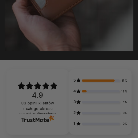
5
87%
4
12%
4.9
3
1%
83
opinii klientów
z całego okresu
2
0%
zebranych i zweryfikowanych przez
1
0%