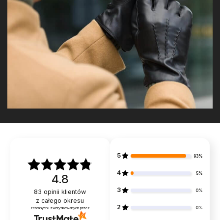
5
93%
4
5%
4.8
3
0%
83
opinii klientów
z całego okresu
2
0%
zebranych i zweryfikowanych przez