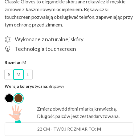
Classic Gloves to eleganckie skórzane rękawiczki męskie
189,00 zł.
151,20 zł.
zimowe z kaszmirowym ociepleniem. Rękawiczki
touchscreen pozwalają obsługiwać telefon, zapewniając przy
tym ochronę przed zimnem.
Wykonane z naturalnej skóry
Technologia touchscreen
Rozmiar
:
M
S
M
L
Wersja kolorystyczna
:
Brązowy
Zmierz obwód dłoni miarką krawiecką.
Długość palców jest zestandaryzowana.
22 CM
- TWÓJ ROZMIAR TO:
M