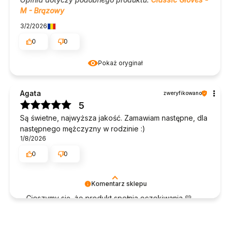
M - Brązowy
3/2/2026
0
0
Pokaż oryginał
Agata
zweryfikowano
5
Są świetne, najwyższa jakość. Zamawiam następne, dla
następnego mężczyzny w rodzinie :)
1/8/2026
0
0
Komentarz sklepu
Cieszymy się, że produkt spełnia oczekiwania 💛
Serdecznie dziękujemy za opinię. Pozdrawiamy,
Roman
zweryfikowano
Team James Hawk
5