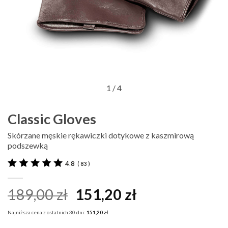
1
/ 4
Classic Gloves
Skórzane męskie rękawiczki dotykowe z kaszmirową
podszewką
4.8
(
83
)
Pierwotna
Aktualna
189,00
zł
151,20
zł
cena
cena
Najniższa cena z ostatnich 30 dni:
151,20
zł
wynosiła:
wynosi: