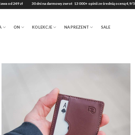
od 249 zł
30 dni na darmowy zwrot
13 000+ opinii ze średnią oceną 4,9/5
A
ON
KOLEKCJE
NA PREZENT
SALE