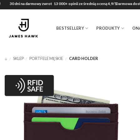
Przewiń
30 dni na darmowy zwrot
13 000+ opinii ze średnią oceną 4,9/5
Darmowa dostawa 
do
zawartości
BESTSELLERY
PRODUKTY
ON
⌂
/
SKLEP
/
PORTFELE MĘSKIE
/
CARD HOLDER