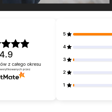
5
4
4.9
3
ntów
z całego okresu
zweryfikowanych przez
2
1