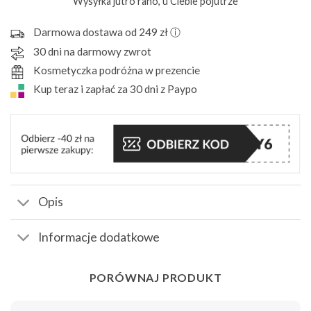
Wysyłka jutro rano, u Ciebie pojutrze
Darmowa dostawa od 249 zł ⓘ
30 dni na darmowy zwrot
Kosmetyczka podróżna w prezencie
Kup teraz i zapłać za 30 dni z Paypo
Opis
Informacje dodatkowe
PORÓWNAJ PRODUKT