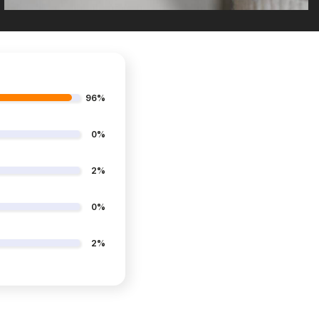
96%
0%
2%
0%
2%