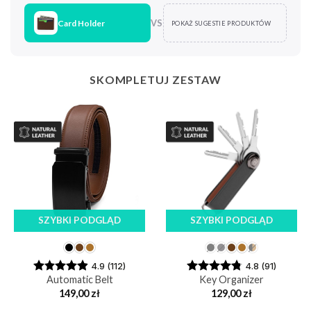
VS
Card Holder
POKAŻ SUGESTIE PRODUKTÓW
SKOMPLETUJ ZESTAW
SZYBKI PODGLĄD
SZYBKI PODGLĄD
4.9 (112)
4.8 (91)
Automatic Belt
Key Organizer
149,00
zł
129,00
zł