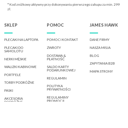
* Kod zniżkowy aktywny przy dokonywaniu pierwszego zakupu za min. 299
zł.
SKLEP
POMOC
JAMES HAWK
PLECAKI NA LAPTOPA
POMOC I KONTAKT
DANE FIRMY
PLECAKI DO
ZWROTY
NASZA MISJA
SAMOLOTU
DOSTAWA &
BLOG
NERKI MĘSKIE
PŁATNOŚĆ
ZAPYTANIA B2B
WALIZKI KABINOWE
SALDO KARTY
PODARUNKOWEJ
MAPA STRONY
PORTFELE
REGULAMIN
TORBY PODRÓŻNE
POLITYKA
PRYWATNOŚCI
PASKI
REGULAMINY
AKCESORIA
PROMOCJI
PODRÓŻNE
REGULAMIN E-KARTY
PODARUNKOWEJ