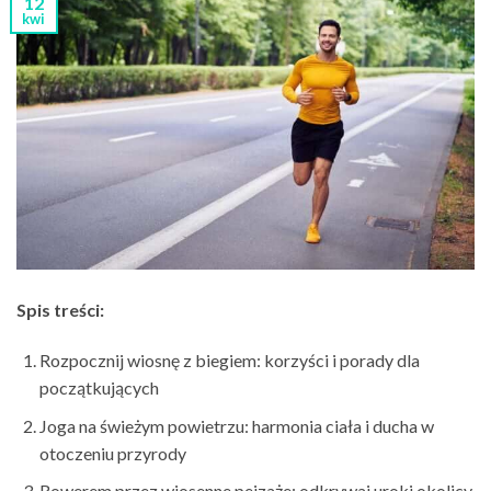
12
kwi
Spis treści:
Rozpocznij wiosnę z biegiem: korzyści i porady dla
początkujących
Joga na świeżym powietrzu: harmonia ciała i ducha w
otoczeniu przyrody
Rowerem przez wiosenne pejzaże: odkrywaj uroki okolicy