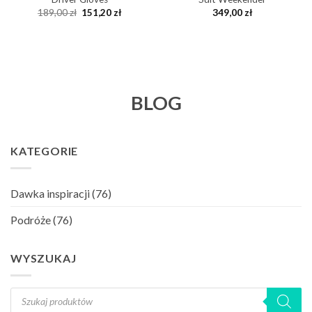
Pierwotna
Aktualna
189,00
zł
151,20
zł
349,00
zł
cena
cena
wynosiła:
wynosi:
189,00 zł.
151,20 zł.
BLOG
KATEGORIE
Dawka inspiracji
(76)
Podróże
(76)
WYSZUKAJ
Wyszukiwarka
produktów