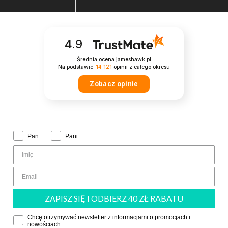
4.9
Średnia ocena jameshawk.pl
Na podstawie
14 121
opinii
z całego okresu
Zobacz opinie
Zwrot grzecznościowy:
Pan
Pani
ZAPISZ SIĘ I ODBIERZ 40 ZŁ RABATU
Zgoda
Chcę otrzymywać newsletter z informacjami o promocjach i
nowościach.