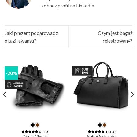
zobacz profil na LinkedIn
Jaki prezent podarować z
Czym jest bagaż
okazji awansu?
rejestrowany?
-20%
4.9 (99)
4.8 (130)
Driver Gloves
Suit Weekender