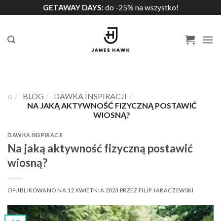
Przewiń
GETAWAY DAYS:
do -25% na wszystko!
do
zawartości
/
/
/
⌂
BLOG
DAWKA INSPIRACJI
NA JAKĄ AKTYWNOŚĆ FIZYCZNĄ POSTAWIĆ
WIOSNĄ?
DAWKA INSPIRACJI
Na jaką aktywność fizyczną postawić
wiosną?
OPUBLIKOWANO NA
12 KWIETNIA 2023
PRZEZ
FILIP JARACZEWSKI